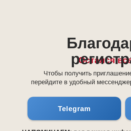
Благода
регист
Остался все
Чтобы получить приглашени
перейдите в удобный мессендж
Telegram