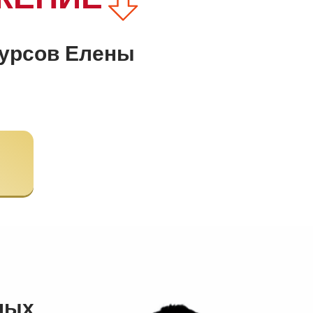
курсов Елены
ных