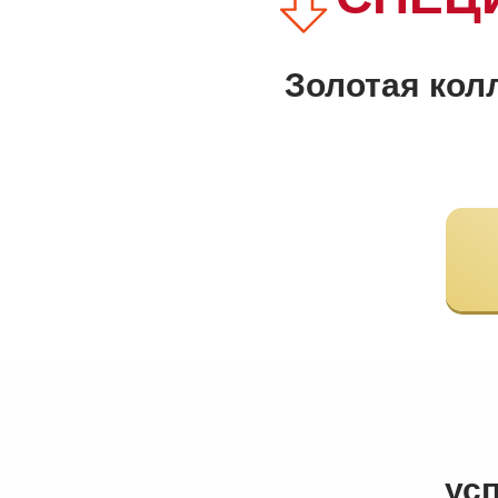
Золотая кол
ус