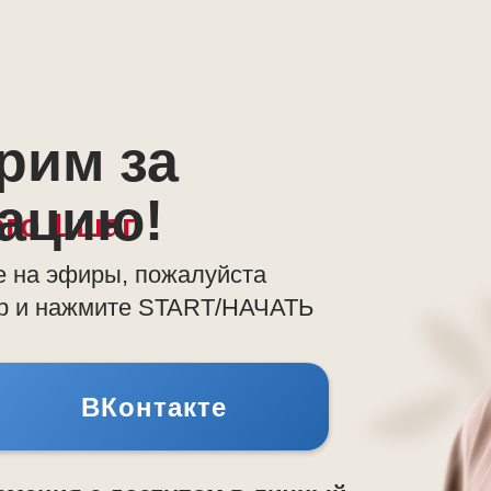
рим за
рацию!
го 1 шаг
е на эфиры, пожалуйста
ер и нажмите START/НАЧАТЬ
ВКонтакте