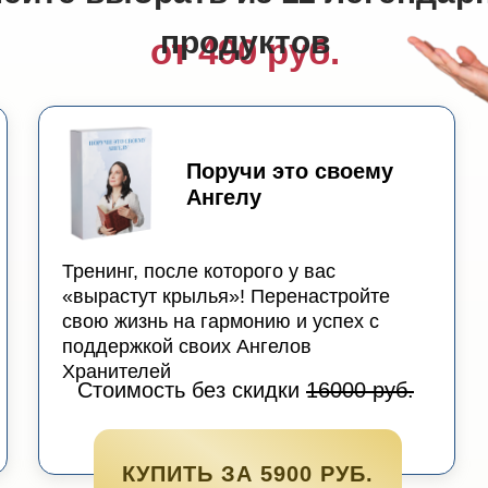
продуктов
от 490 руб.
Поручи это своему
Ангелу
Тренинг, после которого у вас
«вырастут крылья»! Перенастройте
свою жизнь на гармонию и успех с
поддержкой своих Ангелов
Хранителей
Стоимость без скидки
16000 руб.
КУПИТЬ ЗА 5900 РУБ.