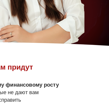
ам придут
му финансовому росту
рые не дают вам
исправить