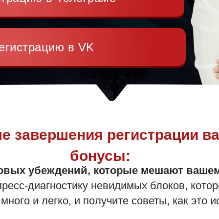
егистрацию в VK
е завершения регистрации в
бонусы:
ковых убеждений, которые мешают ваше
пресс-диагностику невидимых блоков, кото
много и легко, и получите советы, как это 