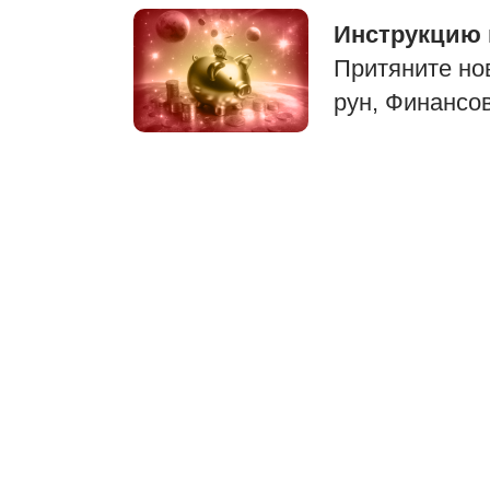
Инструкцию 
Притяните н
рун, Финансо