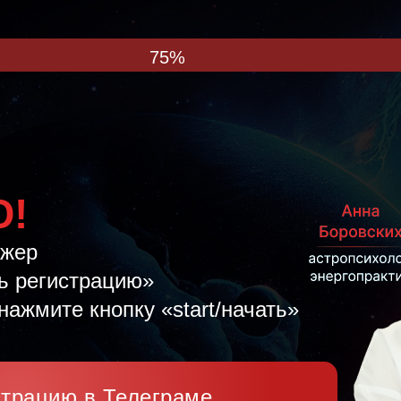
75%
Ю!
джер
ь регистрацию»
нажмите кнопку «start/начать»
страцию в Телеграме