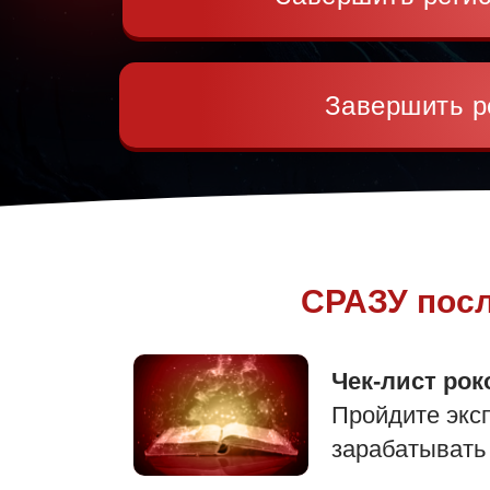
Завершить р
СРАЗУ посл
Чек-лист ро
Пройдите экс
зарабатывать 