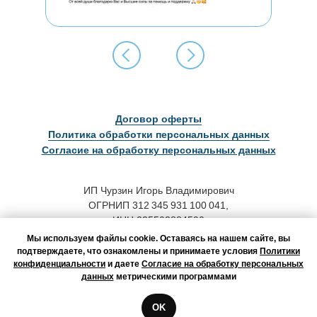
Договор оферты
Политика обработки персональных данных
Согласие на обработку персональных данных
ИП Чурзин Игорь Владимирович
ОГРНИП 312 345 931 100 041,
ИНН 235503884590
Мы используем файлы cookie. Оставаясь на нашем сайте, вы
Адрес для корреспонденции:
подтверждаете, что ознакомлены и принимаете условия
Политики
123458, г. Москва, а/я 46
конфиденциальности
и даете
Согласие на обработку персональных
данных
метрическими программами
Оператор персональных данных,
регистрационный номер в
OK
реестре операторов