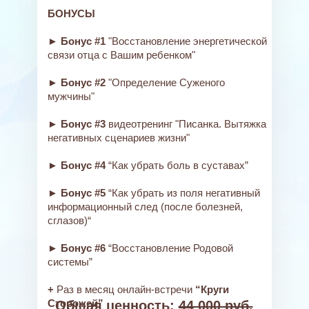
БОНУСЫ
► Бонус #1
"Восстановление энергетической
связи отца с Вашим ребенком"
► Бонус #2
"Определение Суженого
мужчины"
► Бонус #3
видеотренинг "Писанка. Вытяжка
негативных сценариев жизни"
► Бонус #4
“Как убрать боль в суставах”
► Бонус #5
“Как убрать из поля негативный
информационный след (после болезней,
сглазов)“
► Бонус #6
“Восстановление Родовой
системы”
+
Раз в месяц онлайн-встречи
“Круги
Сторожей”
Общая ценность:
44 000 руб.