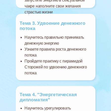
запустите энергию в сексуальной
чакре наполните свои желания
страстью жизни
Тема 3. Удвоение денежного
потока
Научитесь правильно принимать
денежную энергию
Узнаете правила роста денежного
потока
Пройдете практику с пирамидой
Сторожей по удвоению денежного
потока
Тема 4. "Энергетическая
дипломатия"
Научитесь урегулировать