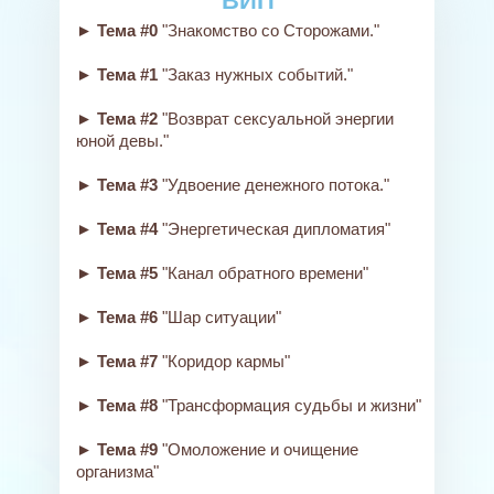
ВИП
► Тема #0
"Знакомство со Сторожами."
► Тема #1
"Заказ нужных событий."
► Тема #2
"Возврат сексуальной энергии
юной девы."
► Тема #3
"Удвоение денежного потока."
► Тема #4
"Энергетическая дипломатия"
► Тема #5
"Канал обратного времени"
► Тема #6
"Шар ситуации"
► Тема #7
"Коридор кармы"
► Тема #8
"Трансформация судьбы и жизни"
► Тема #9
"Омоложение и очищение
организма"