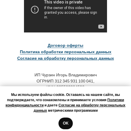
Договор оферты
Политика обработки персональных данных
Согласие на обработку персональных данных
ИП Чурзин Игорь Владимирович
ОГРНИП 312 345 931 100 041,
ИНН 235503884590
Мы используем файлы cookie. Оставаясь на нашем сайте, вы
Адрес для корреспонденции:
подтверждаете, что ознакомлены и принимаете условия
Политики
123458, г. Москва, а/я 46
конфиденциальности
и даете
Согласие на обработку персональных
данных
метрическими программами
Оператор персональных данных,
регистрационный номер в
OK
реестре операторов
Роскомнадзора 34-22-009557