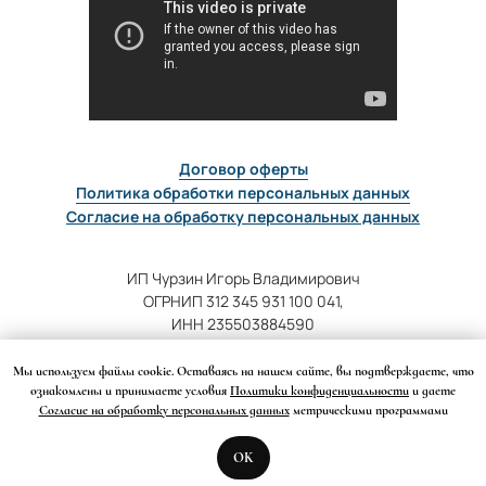
Договор оферты
Политика обработки персональных данных
Согласие на обработку персональных данных
ИП Чурзин Игорь Владимирович
ОГРНИП 312 345 931 100 041,
ИНН 235503884590
Адрес для корреспонденции:
Мы используем файлы cookie. Оставаясь на нашем сайте, вы подтверждаете, что
123458, г. Москва, а/я 46
ознакомлены и принимаете условия
Политики конфиденциальности
и даете
Согласие на обработку персональных данных
метрическими программами
Оператор персональных данных,
регистрационный номер в
OK
реестре операторов
Роскомнадзора 34-22-009557