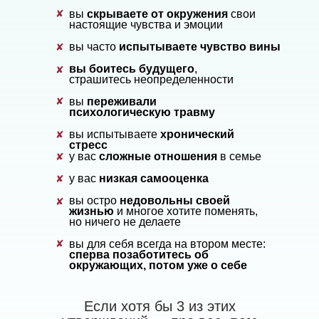
✘
вы
скрываете от окружения
свои
настоящие чувства и эмоции
вы часто
испытываете чувство вины
✘
вы боитесь будущего
,
✘
страшитесь неопределенности
✘
вы
переживали
психологическую травму
вы испытываете
хронический
✘
стресс
у вас
сложные отношения
в семье
✘
у вас
низкая самооценка
✘
вы остро
недовольны своей
✘
жизнью
и многое хотите поменять,
но ничего не делаете
✘
вы для себя всегда на втором месте:
сперва позаботитесь об
окружающих, потом уже о себе
Если хотя бы 3 из этих