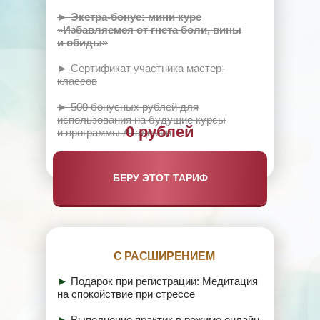
► Экстра-бонус: мини курс
«Избавляемся от гнета боли, вины
и обиды»
► Сертификат участника мастер-
классов
► 500 бонусных рублей для
использования на будущие курсы
0 рублей
и программы Академии
БЕРУ ЭТОТ ТАРИФ
С РАСШИРЕНИЕМ
►
Подарок при регистрации: Медитация
на спокойствие при стрессе
►
Выполнение практик в режиме онлайн