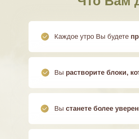
Что Вам 
Каждое утро Вы будете
пр
Вы
растворите блоки, к
Вы
станете более увере