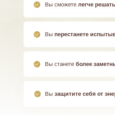
Вы сможете
легче решат
Вы
перестанете испытыв
Вы станете
более заметн
Вы
защитите себя от эн