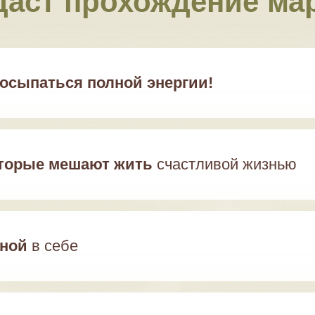
даст прохождение м
осыпаться полной энергии!
оторые мешают жить
счастливой жизнью
нной
в себе