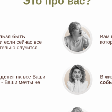
Это про вас?
ельзя быть
Вам
 и если сейчас все
кото
тельно случится
денег на
все Ваши
В жи
- Ваши мечты не
соб