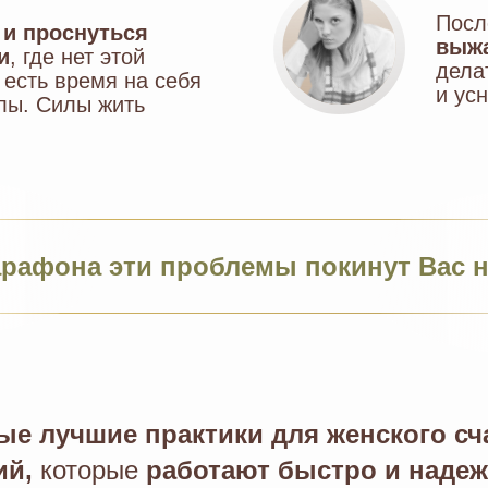
Посл
 и проснуться
выж
и
, где нет этой
дела
 есть время на себя
и ус
илы. Силы жить
рафона эти проблемы покинут Вас н
ые лучшие практики для женского сча
ий,
которые
работают быстро и надеж