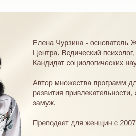
Елена Чурзина - основатель Ж
Центра. Ведический психолог,
Кандидат социологических нау
Автор множества программ д
Нажмите кнопку
"Заказать" и
развития привлекательности, 
золотых практик для женского 
замуж.
Преподает для женщин с 2007 