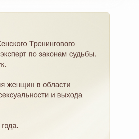
енского Тренингового
 эксперт по законам судьбы.
к.
ля женщин в области
получите курс
"30
сексуальности и выхода
счастья и удачи"
года.