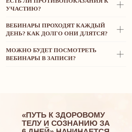
ЕСТЬ ЛИ ПРОТИВОПОКАЗАНИЯ К
УЧАСТИЮ?
«ПУ
ВЕБИНАРЫ ПРОХОДЯТ КАЖДЫЙ
ЗД
ДЕНЬ? КАК ДОЛГО ОНИ ДЛЯТСЯ?
СО
ДН
МОЖНО БУДЕТ ПОСМОТРЕТЬ
УЖЕ
ВЕБИНАРЫ В ЗАПИСИ?
на
0 рублей
Займите прямо сейчас свое место на
бесплатном 6-дневном онлайн-марафоне
«ПУТЬ К ЗДОРОВОМУ
ТЕЛУ И СОЗНАНИЮ ЗА
6 ДНЕЙ» НАЧИНАЕТСЯ