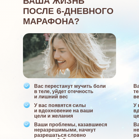
ВАША ЖИЗНЬ
ПОСЛЕ 6-ДНЕВНОГО
МАРАФОНА?
Вас перестанут мучить боли
Ва
в теле, уйдет отечность
те
и лишний вес
в
У вас появятся силы
У 
и вдохновение на ваши
в
цели и желания
це
Ваши проблемы, казавшиеся
В
неразрешимыми, начнут
н
разрешаться словно
р