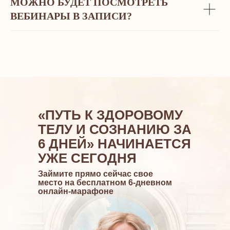
МОЖНО БУДЕТ ПОСМОТРЕТЬ
УЖЕ
ВЕБИНАРЫ В ЗАПИСИ?
на
0 рублей
Займите прямо сейчас свое место на
бесплатном 6-дневном онлайн-марафоне
«ПУТЬ К ЗДОРОВОМУ
ТЕЛУ И СОЗНАНИЮ ЗА
6 ДНЕЙ» НАЧИНАЕТСЯ
УЖЕ СЕГОДНЯ
Займите прямо сейчас свое
место на бесплатном 6-дневном
онлайн-марафоне