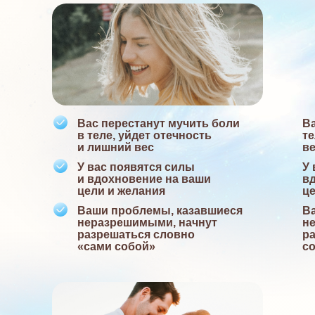
Вас перестанут мучить боли
Ва
в теле, уйдет отечность
те
и лишний вес
в
У вас появятся силы
У 
и вдохновение на ваши
в
цели и желания
це
Ваши проблемы, казавшиеся
В
неразрешимыми, начнут
н
разрешаться словно
р
«сами собой»
с