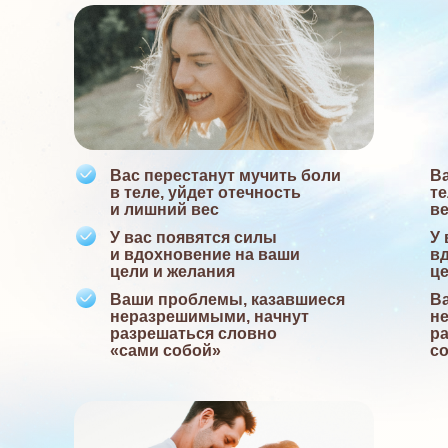
Вас перестанут мучить боли
Ва
в теле, уйдет отечность
те
и лишний вес
в
У вас появятся силы
У 
и вдохновение на ваши
в
цели и желания
це
Ваши проблемы, казавшиеся
В
неразрешимыми, начнут
н
разрешаться словно
р
«сами собой»
с