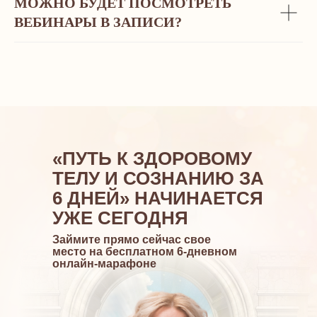
МОЖНО БУДЕТ ПОСМОТРЕТЬ
УЖЕ
ВЕБИНАРЫ В ЗАПИСИ?
на
0 рублей
Займите прямо сейчас свое место на
бесплатном 6-дневном онлайн-марафоне
«ПУТЬ К ЗДОРОВОМУ
ТЕЛУ И СОЗНАНИЮ ЗА
6 ДНЕЙ» НАЧИНАЕТСЯ
УЖЕ СЕГОДНЯ
Займите прямо сейчас свое
место на бесплатном 6-дневном
онлайн-марафоне