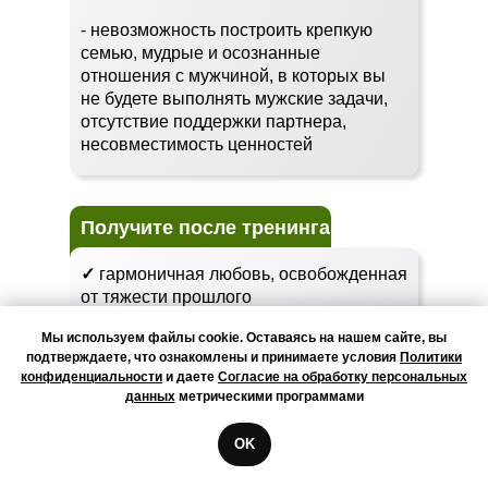
- невозможность построить крепкую
семью, мудрые и осознанные
отношения с мужчиной, в которых вы
не будете выполнять мужские задачи,
отсутствие поддержки партнера,
несовместимость ценностей
Получите после тренинга
✓
гармоничная любовь, освобожденная
от тяжести прошлого
Мы используем файлы cookie. Оставаясь на нашем сайте, вы
✓
снятие напряжения и блоков в
подтверждаете, что ознакомлены и принимаете условия
Политики
общении с детьми, доверительные
конфиденциальности
и даете
Согласие на обработку персональных
уютные отношения
данных
метрическими программами
✓
поддержка и понимание родителей,
OK
правильно расставленные роли, в
которых вы всегда чувствуете себя