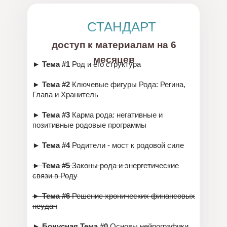
СТАНДАРТ
доступ к материалам на 6
месяцев
► Тема #1
Род и его структура
► Тема #2
Ключевые фигуры Рода: Регина,
Глава и Хранитель
► Тема #3
Карма рода: негативные и
позитивные родовые программы
► Тема #4
Родители - мост к родовой силе
►
Тема #5
Законы рода и энергетические
связи в Роду
►
Тема #6
Решение хронических финансовых
неудач
► Бонусная Тема #0
Основы нейрографики