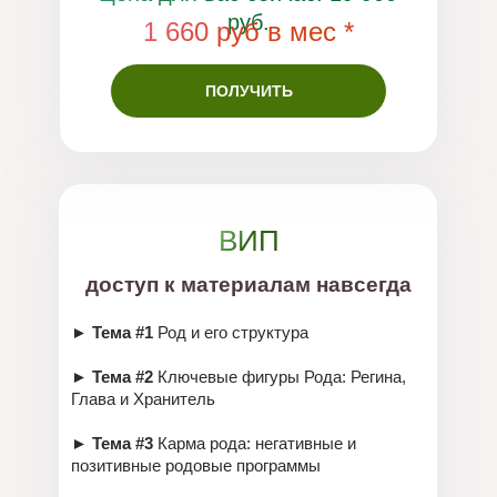
руб.
1 660 руб в мес *
ПОЛУЧИТЬ
ВИП
доступ к материалам навсегда
► Тема #1
Род и его структура
► Тема #2
Ключевые фигуры Рода: Регина,
Глава и Хранитель
► Тема #3
Карма рода: негативные и
позитивные родовые программы