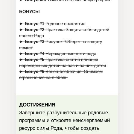
БОНУСЫ
►
Бонус #1
Родовое проклятие
►
Бонус #2
Практика Защита себя и детей
своего Рода
►
Бонус #3
Рисунок "Оберег на защиту
семьи"
►
Бонус #4
Нерожденные дети рода
►
Бонус #5
Практика снятия влияния
нерожденных детей на вас и ваших детей
►
Бонус #6
Венец безбрачия. Снимаем
ограничения на любовь
ДОСТИЖЕНИЯ
Завершите разрушительные родовые
программы и откроете неисчерпаемый
ресурс силы Рода, чтобы создать