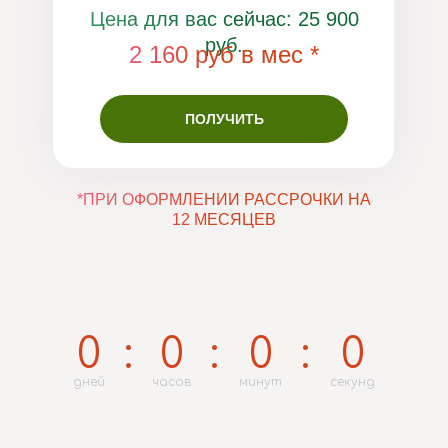
Цена для вас сейчас: 25 900
руб.
2 160 руб в мес *
ПОЛУЧИТЬ
*ПРИ ОФОРМЛЕНИИ РАССРОЧКИ НА
12 МЕСЯЦЕВ
0
:
0
:
0
:
0
дней
часов
минут
секунд