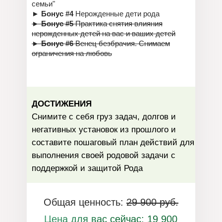
семьи"
►
Бонус #4
Нерожденные дети рода
►
Бонус #5
Практика снятия влияния
нерожденных детей на вас и ваших детей
►
Бонус #6
Венец безбрачия. Снимаем
ограничения на любовь
ДОСТИЖЕНИЯ
Снимите с себя груз задач, долгов и
негативных установок из прошлого и
составите пошаговый план действий для
выполнения своей родовой задачи с
поддержкой и защитой Рода
Общая ценность:
29 900 руб.
Цена для вас сейчас: 19 900