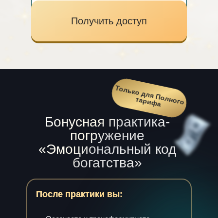
Получить доступ
Только для П
олного
тариф
а
Бонусная практика-
погружение
«Эмоциональный код
богатства»
После практики вы: