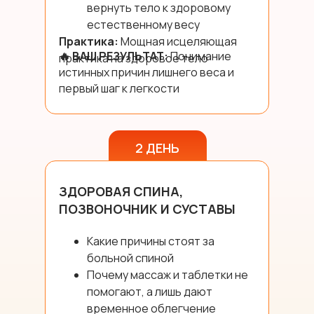
вернуть тело к здоровому
естественному весу
Практика:
Мощная исцеляющая
🔥 ВАШ РЕЗУЛЬТАТ:
Понимание
практика на здоровое тело
истинных причин лишнего веса и
первый шаг к легкости
2 ДЕНЬ
ЗДОРОВАЯ СПИНА,
ПОЗВОНОЧНИК И СУСТАВЫ
Какие причины стоят за
больной спиной
Почему массаж и таблетки не
помогают, а лишь дают
временное облегчение