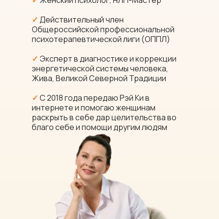
✓
Женский психолог, НЛП-Мастер
✓
Действительный член
Общероссийской профессиональной
психотерапевтической лиги (ОППЛ)
✓
Эксперт в диагностике и коррекции
энергетической системы человека,
Жива, Великой Северной Традиции
✓
С 2018 года передаю Рэй Ки в
интернете и помогаю женщинам
раскрыть в себе дар целительства во
благо себе и помощи другим людям