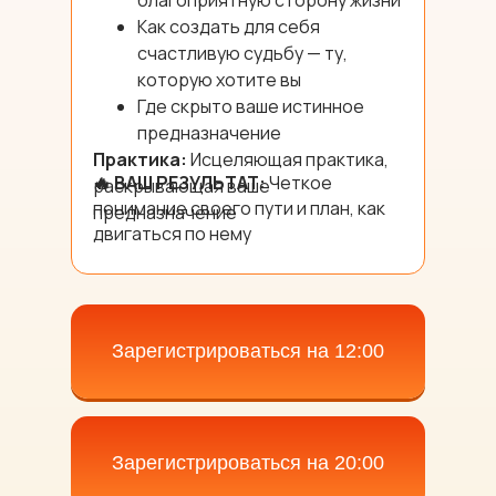
благоприятную сторону жизни
Как создать для себя
счастливую судьбу — ту,
которую хотите вы
Где скрыто ваше истинное
предназначение
Практика:
Исцеляющая практика,
🔥 ВАШ РЕЗУЛЬТАТ:
Четкое
раскрывающая ваше
понимание своего пути и план, как
предназначение
двигаться по нему
Зарегистрироваться на 12:00
Зарегистрироваться на 20:00