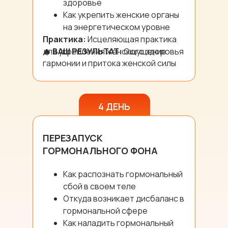
здоровье
Как укрепить женские органы
на энергетическом уровне
Практика:
Исцеляющая практика
для укрепления женского здоровья
🔥 ВАШ РЕЗУЛЬТАТ:
Ощущение
гармонии и притока женской силы
4 ДЕНЬ
ПЕРЕЗАПУСК
ГОРМОНАЛЬНОГО ФОНА
Как распознать гормональный
сбой в своем теле
Откуда возникает дисбаланс в
гормональной сфере
Как наладить гормональный