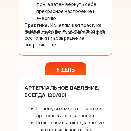
фон, а затем вернуть себе
прекрасное настроение и
энергию
Практика:
Исцеляющая практика,
🔥 ВАШ РЕЗУЛЬТАТ:
Стабилизация
балансирующая гормональный фон
состояния и возвращение
энергичности
5 ДЕНЬ
АРТЕРИАЛЬНОЕ ДАВЛЕНИЕ.
ВСЕГДА 120/80!
Почему возникают перепады
артериального давления
Низкое или высокое давление
— как нормализовать без