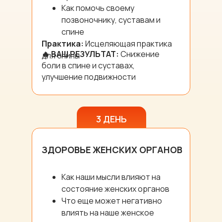
Как помочь своему
позвоночнику, суставам и
спине
Практика:
Исцеляющая практика
🔥 ВАШ РЕЗУЛЬТАТ:
Снижение
для спины
боли в спине и суставах,
улучшение подвижности
3 ДЕНЬ
ЗДОРОВЬЕ ЖЕНСКИХ ОРГАНОВ
Как наши мысли влияют на
состояние женских органов
Что еще может негативно
влиять на наше женское