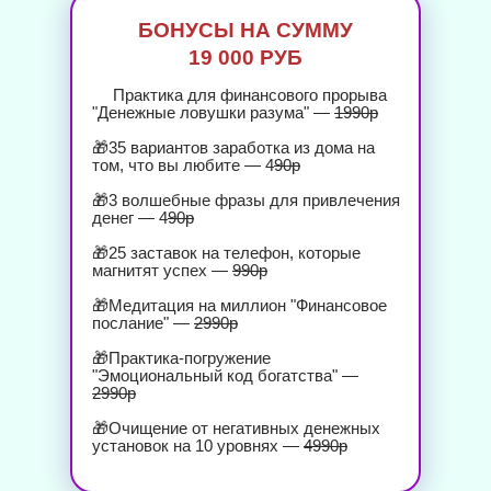
БОНУСЫ НА СУММУ
19 000 РУБ
🎁
Практика для финансового прорыва
"Денежные ловушки разума" —
1990р
🎁35 вариантов заработка из дома на
том, что вы любите — 4
90р
🎁3 волшебные фразы для привлечения
денег — 4
90р
🎁25 заставок на телефон, которые
магнитят успех —
990р
🎁Медитация на миллион "Финансовое
послание" —
2990р
🎁Практика-погружение
"Эмоциональный код богатства" —
2990р
🎁Очищение от негативных денежных
установок на 10 уровнях —
4990р