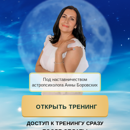
НАУЧИТЕСЬ ВИДЕТЬ
Под наставничеством
ЖИЗНЕННЫЕ
астропсихолога Анны Боровских
ПЕРСПЕКТИВЫ
С ПОМОЩЬЮ СВОЕЙ
ОТКРЫТЬ ТРЕНИНГ
АСТРОЛОГИЧЕСКОЙ КАРТЫ
ПЛАНЕТ
ДОСТУП К ТРЕНИНГУ СРАЗУ