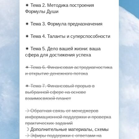
✷ Тема 2. Методика построения
Формулы Души
✷ Тема 3. Формула предназначения
✷ Тема 4. Таланты и суперспособности
✷ Тема 5. Дело вашей жизни: ваша
сфера для достижения успеха
✷ Тема 6. Финансовая астродиагностика
и открытие денежного потока
✷ Тема 7. Финансовый прорыв в
выбранной сфере на основе
взаимосвязей планет
☽ Обратная связь от менеджеров
информационной поддержки и проверка
практических заданий
☽ Дополнительные материалы, схемы
☽ Эфиры поддержки с ответами на