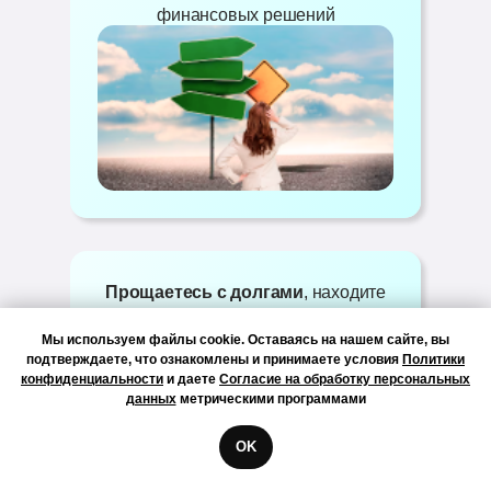
финансовых решений
Прощаетесь с долгами
, находите
выход из череды материальных
Мы используем файлы cookie. Оставаясь на нашем сайте, вы
проблем - и легко
позволяете себе
подтверждаете, что ознакомлены и принимаете условия
Политики
все желаемое
конфиденциальности
и даете
Согласие на обработку персональных
данных
метрическими программами
OK