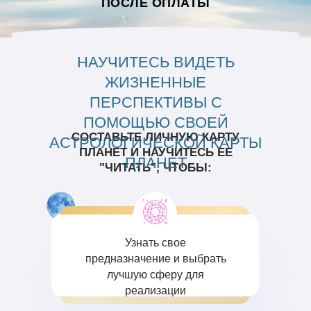
ПОСЛЕ ОПЛАТЫ
НАУЧИТЕСЬ ВИДЕТЬ
ЖИЗНЕННЫЕ
ПЕРСПЕКТИВЫ С
ПОМОЩЬЮ СВОЕЙ
СОСТАВЬТЕ ЛИЧНУЮ КАРТУ
АСТРОЛОГИЧЕСКОЙ КАРТЫ
ПЛАНЕТ И НАУЧИТЕСЬ ЕЕ
ПЛАНЕТ
"ЧИТАТЬ", ЧТОБЫ:
Узнать свое
предназначение и выбрать
лучшую сферу для
реализации