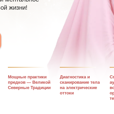
вой жизни!
Мощные практики
Диагностика и
С
предков — Великой
сканирование тела
а
Северные Традиции
на электрические
в
оттоки
о
т