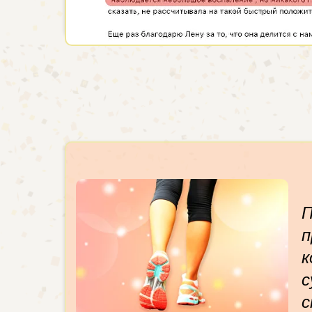
П
п
к
с
с