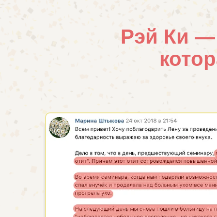
Рэй Ки —
котор