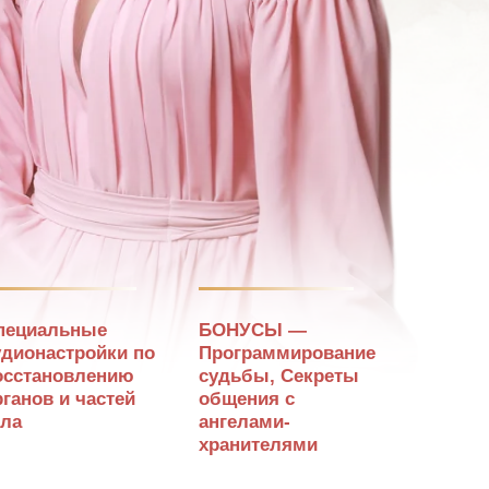
пециальные
БОНУСЫ —
удионастройки по
Программирование
осстановлению
судьбы, Секреты
рганов и частей
общения с
ела
ангелами-
хранителями