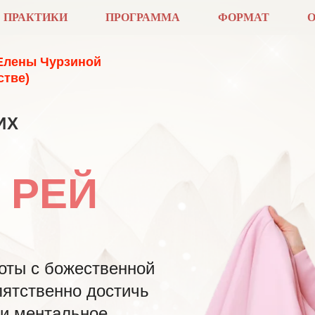
ПРАКТИКИ
ПРОГРАММА
ФОРМАТ
О
Елены Чурзиной
стве)
ИХ
ь РЕЙ
оты с божественной
пятственно достичь
 и ментальное