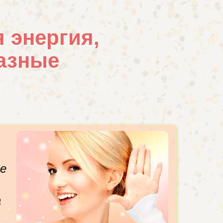
 энергия,
разные
е
а