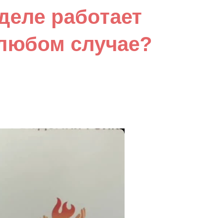
 деле работает
 любом случае?