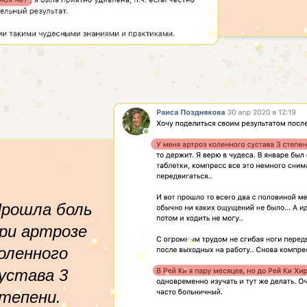
рошла боль
ри артрозе
оленного
устава 3
тепени.